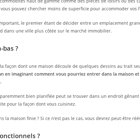
 commodités haut de gamme comme des pièces de loisirs ou des car
 vous pouvez chercher moins de superficie pour accommoder vos fin
 important, le premier étant de décider entre un emplacement grand
dans une ville plus côtée sur le marché immobilier.
-bas ?
ner la façon dont une maison découle de quelques dessins au trait s
an en imaginant comment vous pourriez entrer dans la maison et 
.
pparemment bien planifiée peut se trouver dans un endroit gênan
tite pour la façon dont vous cuisinez.
la maison finie ? Si ce n’est pas le cas, vous devrez peut-être réév
fonctionnels ?