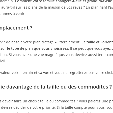
r demain.
Comment votre famille changera-t-elle et grandira-t-elle
aura-t-il sur les plans de la maison de vos rêves ? En planifiant l’
années à venir.
mplacement ?
ervir de base à votre plan d’étage – littéralement.
La taille et l’orie
 sur le type de plan que vous choisissez
. Il se peut que vous ayez
maison. Si vous avez une vue magnifique, vous devriez aussi tenir 
eil.
aleur votre terrain et sa vue et vous ne regretterez pas votre choi
cie davantage de la taille ou des commodités ?
devoir faire un choix : taille ou commodités ? Vous paierez une p
s devrez décider de votre priorité. Si la taille compte pour vous, v