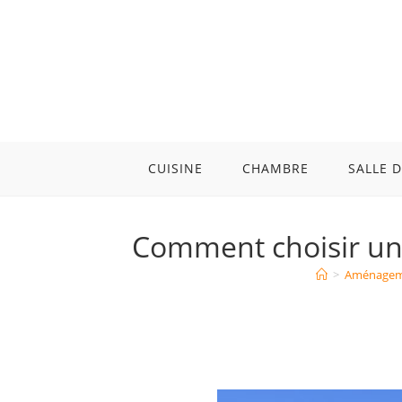
Skip
to
content
CUISINE
CHAMBRE
SALLE D
Comment choisir un p
>
Aménageme